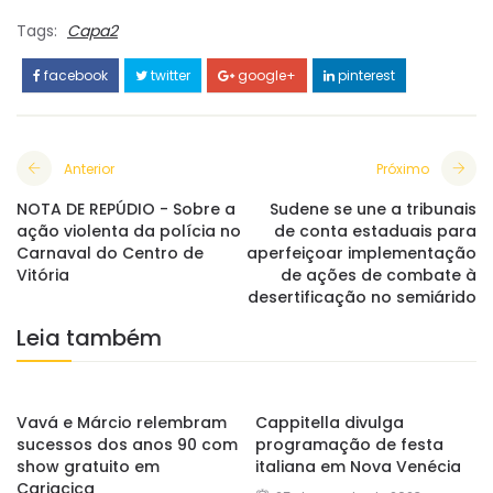
Tags:
Capa2
facebook
twitter
google+
pinterest
Anterior
Próximo
NOTA DE REPÚDIO - Sobre a
Sudene se une a tribunais
ação violenta da polícia no
de conta estaduais para
Carnaval do Centro de
aperfeiçoar implementação
Vitória
de ações de combate à
desertificação no semiárido
Leia também
Vavá e Márcio relembram
Cappitella divulga
sucessos dos anos 90 com
programação de festa
show gratuito em
italiana em Nova Venécia
Cariacica