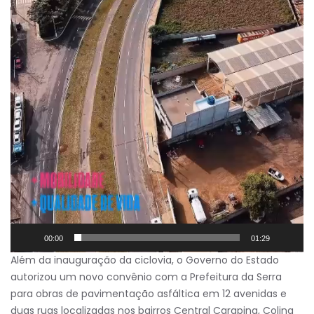
00:00
01:29
Além da inauguração da ciclovia, o Governo do Estado
autorizou um novo convênio com a Prefeitura da Serra
para obras de pavimentação asfáltica em 12 avenidas e
duas ruas localizadas nos bairros Central Carapina, Colina