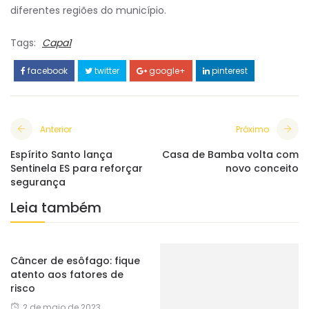
diferentes regiões do município.
Tags:
Capa1
facebook
twitter
google+
pinterest
Anterior
Próximo
Espírito Santo lança
Casa de Bamba volta com
Sentinela ES para reforçar
novo conceito
segurança
Leia também
Câncer de esôfago: fique
atento aos fatores de
risco
2 de maio de 2023