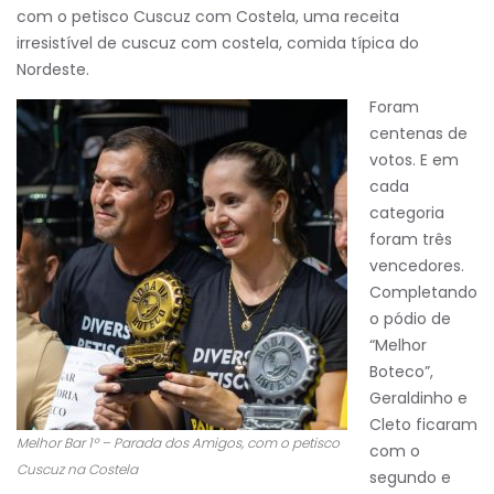
com o petisco Cuscuz com Costela, uma receita
irresistível de cuscuz com costela, comida típica do
Nordeste.
Foram
centenas de
votos. E em
cada
categoria
foram três
vencedores.
Completando
o pódio de
“Melhor
Boteco”,
Geraldinho e
Cleto ficaram
Melhor Bar 1º – Parada dos Amigos, com o petisco
com o
Cuscuz na Costela
segundo e