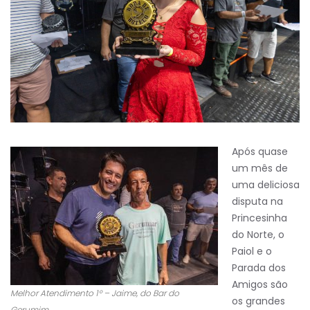
Após quase
um mês de
uma deliciosa
disputa na
Princesinha
do Norte, o
Paiol e o
Parada dos
Amigos são
Melhor Atendimento 1º – Jaime, do Bar do
os grandes
Gerumim