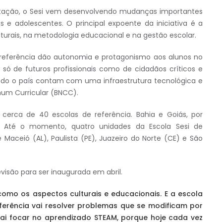
ntação, o Sesi vem desenvolvendo mudanças importantes
 e adolescentes. O principal expoente da iniciativa é a
uturais, na metodologia educacional e na gestão escolar.
 referência dão autonomia e protagonismo aos alunos no
ó de futuros profissionais como de cidadãos críticos e
 todo o país contam com uma infraestrutura tecnológica e
omum Curricular (BNCC).
cerca de 40 escolas de referência. Bahia e Goiás, por
. Até o momento, quatro unidades da Escola Sesi de
Maceió (AL), Paulista (PE), Juazeiro do Norte (CE) e São
evisão para ser inaugurada em abril.
omo os aspectos culturais e educacionais. E a escola
eferência vai resolver problemas que se modificam por
 vai focar no aprendizado STEAM, porque hoje cada vez