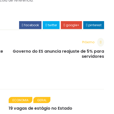
cola de referência.
facebook
twitter
google+
pinterest
Próximo
te
Governo do ES anuncia reajuste de 5% para
servidores
ECONOMIA
GERAL
19 vagas de estágio no Estado