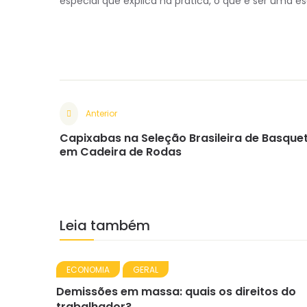
especial que explica na prática, o que é ser uma es
Anterior
Capixabas na Seleção Brasileira de Basque
em Cadeira de Rodas
Leia também
ECONOMIA
GERAL
Demissões em massa: quais os direitos do
trabalhador?