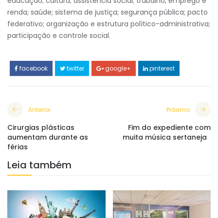
educação; cultura; assistência social; trabalho, emprego e
renda; saúde; sistema de justiça; segurança pública; pacto
federativo; organização e estrutura político-administrativa;
participação e controle social.
facebook
twitter
google+
pinterest
Anterior
Próximo
Cirurgias plásticas
Fim do expediente com
aumentam durante as
muita música sertaneja
férias
Leia também