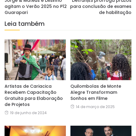
Jorge & Mateus e Dilsinho
Detran|ES prorroga prazos
agitam o Verão 2025 no P12
para conclusão de exames
Guarapari
de habilitação
Leia também
Artistas de Cariacica
Quilombolas de Monte
Recebem Capacitação
Alegre Transformam
Gratuita para Elaboração
Sonhos em Filme
de Projetos
14 de março de 2025
19 de junho de 2024