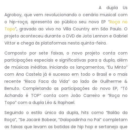
A dupla Us
Agroboy, que vem revolucionando o cenário musical com
o hip-roça, apresenta ao público seu novo EP “
Roça no
Topo
”, gravado ao vivo no Villa Country em São Paulo. O
projeto aconteceu durante o DVD de Jota Lennon e Gabriel
Vittor e chega às plataformas nesta quinta-feira.
Composto por sete faixas, o novo projeto conta com
participações especiais e significativas para a dupla, além
de músicas inéditas. Iniciando os lançamentos, “Eu Minto”
com Ana Castela já é sucesso em todo o Brasil e o mais
recente “Risca Faca da Vida” ao lado de Guilherme &
Benuto. Completando as participações do novo EP, “Tô
Achando é TOP” conta com João Carreiro e “Roça no
Topo” com a dupla Léo & Raphael.
Seguindo o estilo único da dupla, hits como “Bailão da
Roça”, “Se Jacaré Bobear, “Galopadinha no Pai” completam
as faixas que levam as batidas de hip hop e sertanejo que