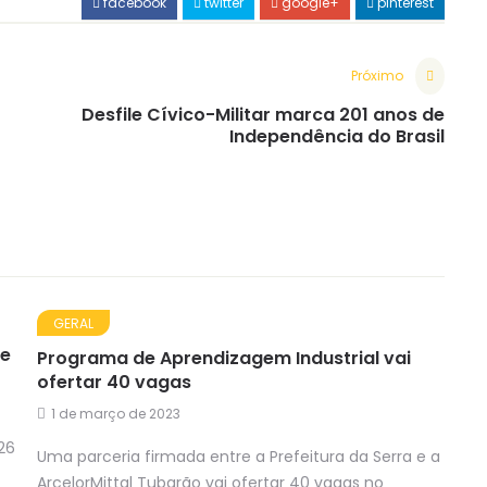
facebook
twitter
google+
pinterest
Próximo
Desfile Cívico-Militar marca 201 anos de
Independência do Brasil
GERAL
de
Programa de Aprendizagem Industrial vai
ofertar 40 vagas
1 de março de 2023
26
Uma parceria firmada entre a Prefeitura da Serra e a
ArcelorMittal Tubarão vai ofertar 40 vagas no