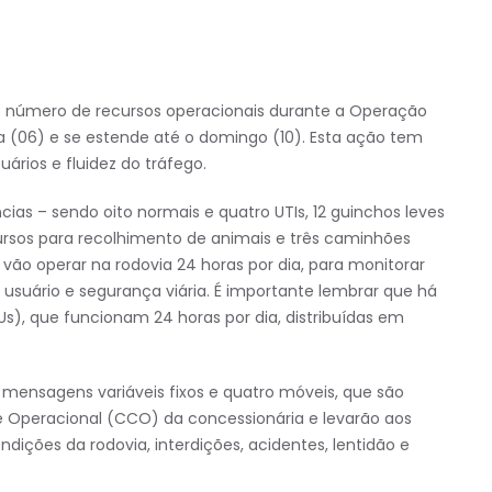
r o número de recursos operacionais durante a Operação
ra (06) e se estende até o domingo (10). Esta ação tem
ários e fluidez do tráfego.
cias – sendo oito normais e quatro UTIs, 12 guinchos leves
ursos para recolhimento de animais e três caminhões
o vão operar na rodovia 24 horas por dia, para monitorar
 usuário e segurança viária. É importante lembrar que há
s), que funcionam 24 horas por dia, distribuídas em
mensagens variáveis fixos e quatro móveis, que são
e Operacional (CCO) da concessionária e levarão aos
ições da rodovia, interdições, acidentes, lentidão e