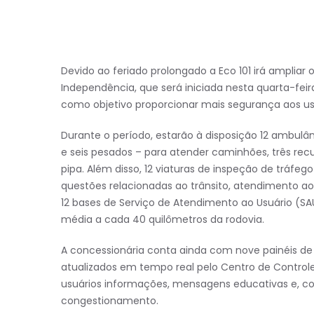
Devido ao feriado prolongado a Eco 101 irá amplia
Independência, que será iniciada nesta quarta-fei
como objetivo proporcionar mais segurança aos usu
Durante o período, estarão à disposição 12 ambulân
e seis pesados – para atender caminhões, três rec
pipa. Além disso, 12 viaturas de inspeção de tráfeg
questões relacionadas ao trânsito, atendimento ao
12 bases de Serviço de Atendimento ao Usuário (SAU
média a cada 40 quilômetros da rodovia.
A concessionária conta ainda com nove painéis de 
atualizados em tempo real pelo Centro de Control
usuários informações, mensagens educativas e, cond
congestionamento.