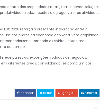
ação dentro das propriedades rurais, fortalecendo soluções
rodutividade, reduzir custos e agregar valor às atividades
na ESX 2026 reforça a crescente integração entre o
or, um dos pilares da economia capixaba, vem ampliando
empreendedorismo, tornando o Espírito Santo uma
mento do campo.
erece palestras, exposições, rodadas de negócios,
s em diferentes áreas, consolidando-se como um dos
facebook
twitter
google+
pinterest