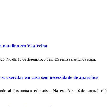
o natalino em Vila Velha
025. No dia 13 de dezembro, o Sesc-ES realiza a segunda etapa...
e exercitar em casa sem necessidade de aparelhos
ndes aliados contra o sedentarismo Na sexta-feira, 10 de março, é cele