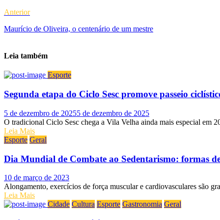
Anterior
Maurício de Oliveira, o centenário de um mestre
Leia também
Esporte
Segunda etapa do Ciclo Sesc promove passeio ciclístic
Posted on
5 de dezembro de 2025
5 de dezembro de 2025
O tradicional Ciclo Sesc chega a Vila Velha ainda mais especial em 2
Leia Mais
Esporte
Geral
Dia Mundial de Combate ao Sedentarismo: formas de s
Posted on
10 de março de 2023
Alongamento, exercícios de força muscular e cardiovasculares são gra
Leia Mais
Cidade
Cultura
Esporte
Gastronomia
Geral