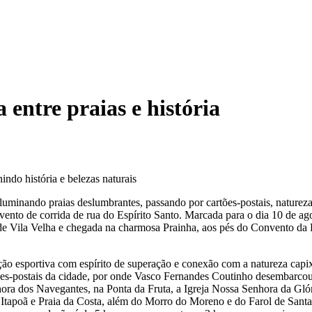
 entre praias e história
ndo história e belezas naturais
l iluminando praias deslumbrantes, passando por cartões-postais, natur
evento de corrida de rua do Espírito Santo. Marcada para o dia 10 de 
de Vila Velha e chegada na charmosa Prainha, aos pés do Convento da 
ão esportiva com espírito de superação e conexão com a natureza capix
ões-postais da cidade, por onde Vasco Fernandes Coutinho desembarcou
enhora dos Navegantes, na Ponta da Fruta, a Igreja Nossa Senhora da G
ica, Itapoã e Praia da Costa, além do Morro do Moreno e do Farol de San