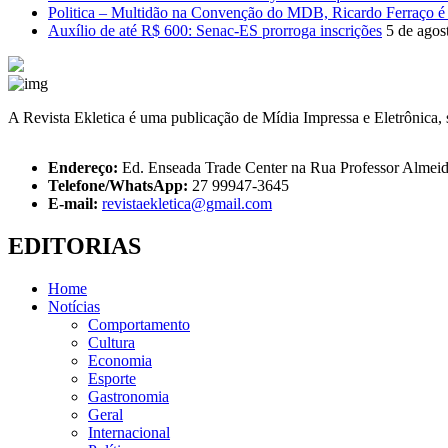
Politica – Multidão na Convenção do MDB, Ricardo Ferraço é 
Auxílio de até R$ 600: Senac-ES prorroga inscrições
5 de agos
A Revista Ekletica é uma publicação de Mídia Impressa e Eletrônica, su
Endereço:
Ed. Enseada Trade Center na Rua Professor Almeid
Telefone/WhatsApp:
27 99947-3645
E-mail:
revistaekletica@gmail.com
EDITORIAS
Home
Notícias
Comportamento
Cultura
Economia
Esporte
Gastronomia
Geral
Internacional