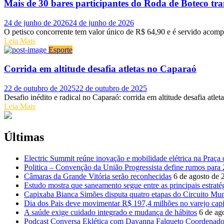
Mais de 30 bares participantes do Roda de Boteco tra
Posted on
24 de junho de 2026
24 de junho de 2026
O petisco concorrente tem valor único de R$ 64,90 e é servido acomp
Leia Mais
Esporte
Corrida em altitude desafia atletas no Caparaó
Posted on
22 de outubro de 2025
22 de outubro de 2025
Desafio inédito e radical no Caparaó: corrida em altitude desafia at
Leia Mais
Últimas
Electric Summit reúne inovação e mobilidade elétrica na Praça
Politica – Convenção da União Progressista define rumos para
Câmaras da Grande Vitória serão reconhecidas
6 de agosto de 
Estudo mostra que saneamento segue entre as principais estrat
Capixaba Bianca Simões disputa quatro etapas do Circuito Mu
Dia dos Pais deve movimentar R$ 197,4 milhões no varejo cap
A saúde exige cuidado integrado e mudança de hábitos
6 de ag
Podcast Conversa Eklética com Dayanna Falqueto Coordenadora