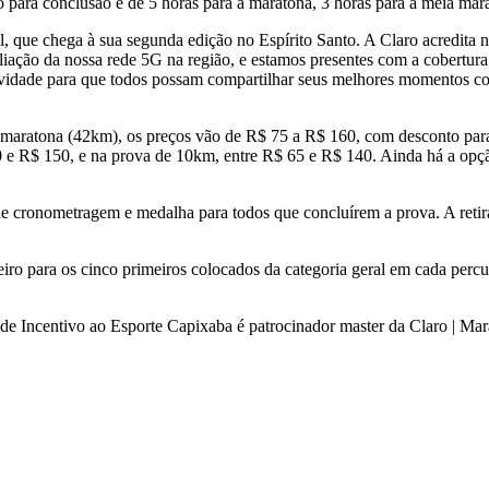
para conclusão é de 5 horas para a maratona, 3 horas para a meia mara
que chega à sua segunda edição no Espírito Santo. A Claro acredita no
iação da nossa rede 5G na região, e estamos presentes com a cobertur
ividade para que todos possam compartilhar seus melhores momentos co
 a maratona (42km), os preços vão de R$ 75 a R$ 160, com desconto para
0 e R$ 150, e na prova de 10km, entre R$ 65 e R$ 140. Ainda há a opçã
 de cronometragem e medalha para todos que concluírem a prova. A retira
heiro para os cinco primeiros colocados da categoria geral em cada pe
 Incentivo ao Esporte Capixaba é patrocinador master da Claro | Mar