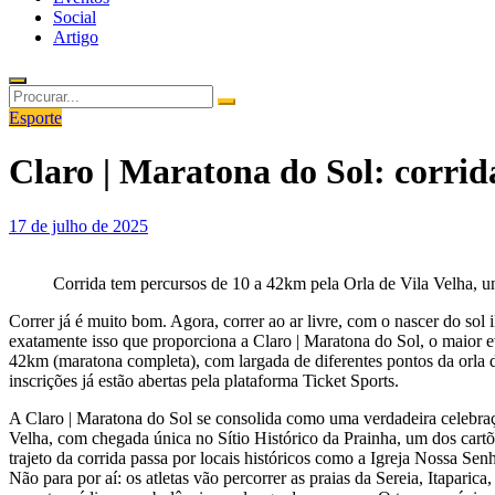
Social
Artigo
Esporte
Claro | Maratona do Sol: corrida
Posted on
17 de julho de 2025
Corrida tem percursos de 10 a 42km pela Orla de Vila Velha, uni
Correr já é muito bom. Agora, correr ao ar livre, com o nascer do so
exatamente isso que proporciona a Claro | Maratona do Sol, o maior 
42km (maratona completa), com largada de diferentes pontos da orla 
inscrições já estão abertas pela plataforma Ticket Sports.
A Claro | Maratona do Sol se consolida como uma verdadeira celebraç
Velha, com chegada única no Sítio Histórico da Prainha, um dos cart
trajeto da corrida passa por locais históricos como a Igreja Nossa S
Não para por aí: os atletas vão percorrer as praias da Sereia, Itapar