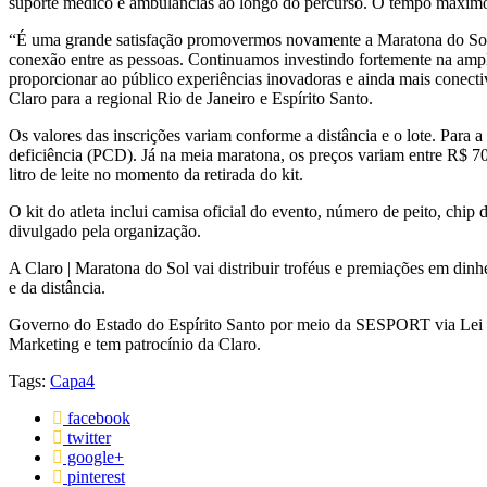
suporte médico e ambulâncias ao longo do percurso. O tempo máximo 
“É uma grande satisfação promovermos novamente a Maratona do Sol, 
conexão entre as pessoas. Continuamos investindo fortemente na ampl
proporcionar ao público experiências inovadoras e ainda mais conect
Claro para a regional Rio de Janeiro e Espírito Santo.
Os valores das inscrições variam conforme a distância e o lote. Para
deficiência (PCD). Já na meia maratona, os preços variam entre R$ 7
litro de leite no momento da retirada do kit.
O kit do atleta inclui camisa oficial do evento, número de peito, chip
divulgado pela organização.
A Claro | Maratona do Sol vai distribuir troféus e premiações em din
e da distância.
Governo do Estado do Espírito Santo por meio da SESPORT via Lei de
Marketing e tem patrocínio da Claro.
Tags:
Capa4
facebook
twitter
google+
pinterest