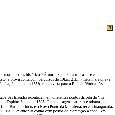
eza e monumentos históricos? É uma experiência única — e é
agosto, a prova conta com percursos de 10km, 21km (meia maratona) e
Penha, fundado em 1558, e com vista para a Baía de Vitória. As
aba. As largadas acontecem em diferentes pontos da orla de Vila
 no Espírito Santo em 1535. Com paisagens naturais e urbanas, o
lória na Barra do Jucu, e a Nova Ponte da Madalena, recém-inaugurada.
ta Luzia. O evento vai contar com postos de hidratação a cada 3km,