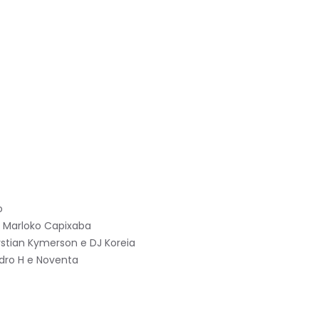
o
e Marloko Capixaba
ystian Kymerson e DJ Koreia
ndro H e Noventa