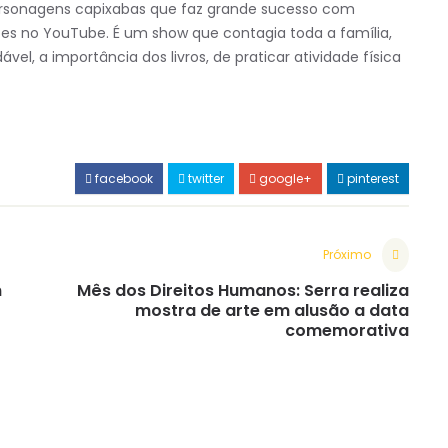
rsonagens capixabas que faz grande sucesso com
ões no YouTube. É um show que contagia toda a família,
l, a importância dos livros, de praticar atividade física
facebook
twitter
google+
pinterest
Próximo
n
Mês dos Direitos Humanos: Serra realiza
mostra de arte em alusão a data
comemorativa