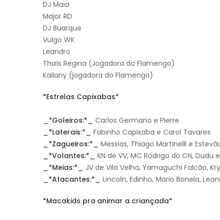
DJ Maia
Major RD
DJ Buarque
Vulgo WK
Leandro
Thaís Regina (Jogadora do Flamengo)
Kailany (jogadora do Flamengo)
*Estrelas Capixabas*
_*Goleiros:*_
Carlos Germano e Pierre
_*Laterais:*_
Fabinho Capixaba e Carol Tavares
_*Zagueiros:*_
Messias, Thiago Martinelli e Estevã
_*Volantes:*_
KN de VV, MC Rodrigo do CN, Dudu 
_*Meias:*_
JV de Vila Velha, Yamaguchi Falcão, Kr
_*Atacantes:*_
Lincoln, Edinho, Mario Bonela, Lea
*Macakids pra animar a criançada*