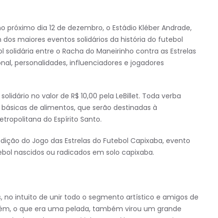
no próximo dia 12 de dezembro, o Estádio Kléber Andrade,
m dos maiores eventos solidários da história do futebol
 solidária entre o Racha do Maneirinho contra as Estrelas
l, personalidades, influenciadores e jogadores
olidário no valor de R$ 10,00 pela LeBillet. Toda verba
 básicas de alimentos, que serão destinadas à
ropolitana do Espírito Santo.
 edição do Jogo das Estrelas do Futebol Capixaba, evento
tebol nascidos ou radicados em solo capixaba.
, no intuito de unir todo o segmento artístico e amigos de
Porém, o que era uma pelada, também virou um grande