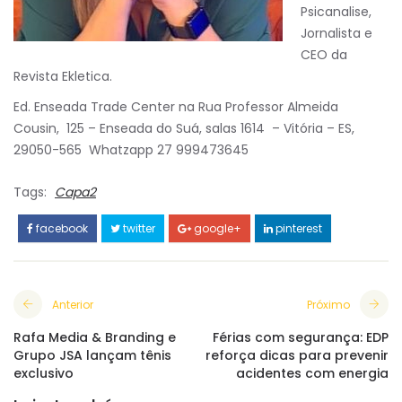
Psicanalise,
Jornalista e
CEO da
Revista Ekletica.
Ed. Enseada Trade Center na Rua Professor Almeida
Cousin, 125 – Enseada do Suá, salas 1614 – Vitória – ES,
29050-565 Whatzapp 27 999473645
Tags:
Capa2
facebook
twitter
google+
pinterest
Anterior
Próximo
Rafa Media & Branding e
Férias com segurança: EDP
Grupo JSA lançam tênis
reforça dicas para prevenir
exclusivo
acidentes com energia