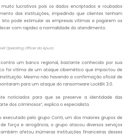
 muito lucrativos pois os dados encriptados e roubados
nto das instituições, impedindo que clientes tenham
. Isto pode estimular as empresas vítimas a pagarem os
belecer com rapidez a normalidade do atendimento.
ief Operating Officer da Apura
a contra um banco regional, bastante conhecido por sua
nco foi vítima de um ataque cibernético que impactou de
 instituição. Mesmo não havendo a confirmação oficial de
s apontaram para um ataque do ransomware LockBit 3.0.
 noticiados para que se preserve a identidade das
te dos criminosos”, explica o especialista.
o executado pelo grupo Conti, um dos maiores grupos de
força e arrogância, o grupo atacou diversos serviços
também afetou inúmeras instituições financeiras desses