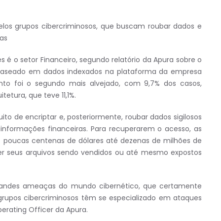
pelos grupos cibercriminosos, que buscam roubar dados e
sas
 é o setor Financeiro, segundo relatório da Apura sobre o
, baseado em dados indexados na plataforma da empresa
to foi o segundo mais alvejado, com 9,7% dos casos,
tetura, que teve 11,1%.
to de encriptar e, posteriormente, roubar dados sigilosos
nformações financeiras. Para recuperarem o acesso, as
e poucas centenas de dólares até dezenas de milhões de
ver seus arquivos sendo vendidos ou até mesmo expostos
randes ameaças do mundo cibernético, que certamente
grupos cibercriminosos têm se especializado em ataques
erating Officer da Apura.