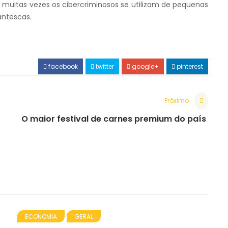
 muitas vezes os cibercriminosos se utilizam de pequenas
antescas.
facebook
twitter
google+
pinterest
Próximo
O maior festival de carnes premium do país
ECONOMIA
GERAL