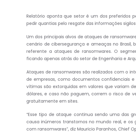
Relatório aponta que setor é um dos preferidos 
pedir quantias pelo resgate das informações sigilo
Um dos principais alvos de ataques de ransomwares
cenário de cibersegurança e ameaças no Brasil
referente a ataques de ransomwares. O segmen
ficando apenas atrás do setor de Engenharia e Arqui
Ataques de ransomwares são realizados com o intui
de empresas, como documentos confidenciais e i
vítimas são extorquidas em valores que variam d
dólares, e caso não paguem, correm o risco de 
gratuitamente em sites.
“Esse tipo de ataque continua sendo uma das g
causa inúmeros transtornos no mundo real, e os 
com ransomwares”, diz Mauricio Paranhos, Chief Op