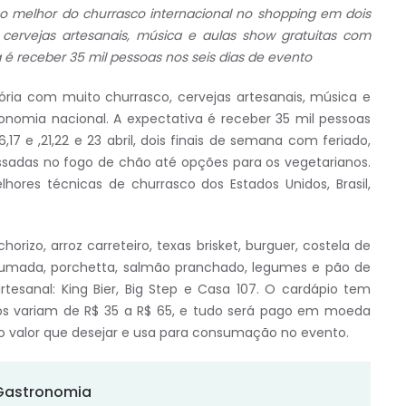
 o melhor do churrasco internacional no shopping em dois
 cervejas artesanais, música e aulas show gratuitas com
 é receber 35 mil pessoas nos seis dias de evento
itória com muito churrasco, cervejas artesanais, música e
onomia nacional. A expectativa é receber 35 mil pessoas
,17 e ,21,22 e 23 abril, dois finais de semana com feriado,
 assadas no fogo de chão até opções para os vegetarianos.
hores técnicas de churrasco dos Estados Unidos, Brasil,
orizo, arroz carreteiro, texas brisket, burguer, costela de
defumada, porchetta, salmão pranchado, legumes e pão de
rtesanal: King Bier, Big Step e Casa 107. O cardápio tem
 variam de R$ 35 a R$ 65, e tudo será pago em moeda
 o valor que desejar e usa para consumação no evento.
-Gastronomia