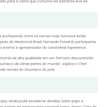
ado para a carne que costuma ser bastante leve ao
 profissionais. Entre os nomes mais famosos estão
mpeão do Meatstock Brasil; Fernando Possenti, participante
r do evento e apresentador do canal Meat Experience.
onomia de alta qualidade em um formato descontraído
rrasco de várias partes do mundo”, explica o Chef
pais nomes do churrasco do país.
asa, ainda pode esclarecer dúvidas, bater papo e
des nomes da gastronomia nacional como Jimmy Ogro do