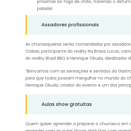
próximas ao fogo de chão, trazendo o defum
paladar.
Assadores profissionais
As churrasqueiras serão comandadas por assadores
Ozéias, participante do reality Na Brasa; Lucas, ca
do reality Brasil BBQ e Henrique Okuda, idealizado
“Brincamos com as sensações e sentidos da Gastr
para que todos possam mergulhar no mundo do chu
Henrique Okuda, criador do evento e um dos princi
Aulas show gratuitas
Quem quiser aprender a preparar o churrasco em c
aprender com as aulas shows gratuitas com gran