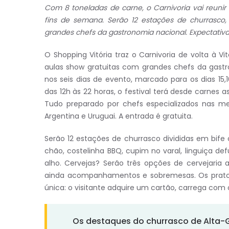
Com 8 toneladas de carne, o Carnivoria vai reunir
fins de semana. Serão 12 estações de churrasco,
grandes chefs da gastronomia nacional. Expectativa
O Shopping Vitória traz o Carnivoria de volta à V
aulas show gratuitas com grandes chefs da gastr
nos seis dias de evento, marcado para os dias 15,16
das 12h às 22 horas, o festival terá desde carnes
Tudo preparado por chefs especializados nas mel
Argentina e Uruguai. A entrada é gratuita.
Serão 12 estações de churrasco divididas em bife ch
chão, costelinha BBQ, cupim no varal, linguiça 
alho. Cervejas? Serão três opções de cervejaria a
ainda acompanhamentos e sobremesas. Os pratos
única: o visitante adquire um cartão, carrega com
Os destaques do churrasco de Alta