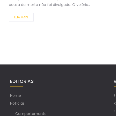
causa da morte não foi divulgada. O velório...
LEIA MAIS
EDITORIAS
Home
E
Notícias
R
C
Comportamento