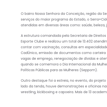
O bairro Nossa Senhora da Conceição, região da Se
serviços do maior programa do Estado, o Serra+Cid
atendidas em diversas áreas como: saúde, beleza, jus
A estrutura comandada pela Secretaria de Direit
Esporte Clube e realizou um total de 13.402 atend
contar com vacinação, consultas em especialidade
CadÚnico, emissão de documentos como carteira d
vagas de emprego, renegociação de dívidas e ate
quando se comemora o Dia Internacional da Mulher
Políticas Públicas para as Mulheres (Seppom).
Outro destaque foi a estreia, no evento, do proj
lado da tenda, houve demonstrações e oficinas nas m
wrestling, kickboxing e capoeira. Mais de 13 academ