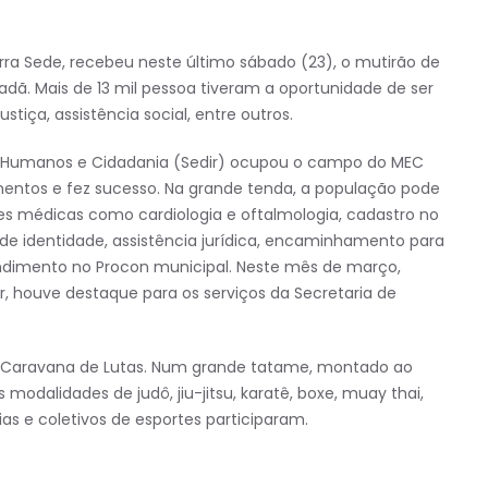
rra Sede, recebeu neste último sábado (23), o mutirão de
adã. Mais de 13 mil pessoa tiveram a oportunidade de ser
tiça, assistência social, entre outros.
os Humanos e Cidadania (Sedir) ocupou o campo do MEC
imentos e fez sucesso. Na grande tenda, a população pode
s médicas como cardiologia e oftalmologia, cadastro no
e identidade, assistência jurídica, encaminhamento para
ndimento no Procon municipal. Neste mês de março,
, houve destaque para os serviços da Secretaria de
eto Caravana de Lutas. Num grande tatame, montado ao
odalidades de judô, jiu-jitsu, karatê, boxe, muay thai,
ias e coletivos de esportes participaram.