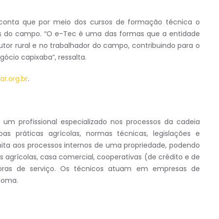
, conta que por meio dos cursos de formação técnica o
s do campo. “O e-Tec é uma das formas que a entidade
or rural e no trabalhador do campo, contribuindo para o
ócio capixaba”, ressalta.
r.org.br
.
 um profissional especializado nos processos da cadeia
as práticas agrícolas, normas técnicas, legislações e
ita aos processos internos de uma propriedade, podendo
s agrícolas, casa comercial, cooperativas (de crédito e de
tadoras de serviço. Os técnicos atuam em empresas de
noma.