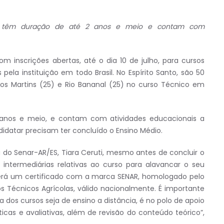
s têm duração de até 2 anos e meio e contam com
m inscrições abertas, até o dia 10 de julho, para cursos
ela instituição em todo Brasil. No Espírito Santo, são 50
gos Martins (25) e Rio Bananal (25) no curso Técnico em
 anos e meio, e contam com atividades educacionais a
didatar precisam ter concluído o Ensino Médio.
o Senar-AR/ES, Tiara Ceruti, mesmo antes de concluir o
 intermediárias relativas ao curso para alavancar o seu
berá um certificado com a marca SENAR, homologado pelo
s Técnicos Agrícolas, válido nacionalmente. É importante
 dos cursos seja de ensino a distância, é no polo de apoio
icas e avaliativas, além de revisão do conteúdo teórico”,