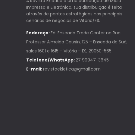
A Revista Ekletica é uma publicação de Mídia
Impressa e Eletrônica, sua distribuição é feita
através de pontos estratégicos nos principais
cenários de negócios de Vitória/ES.
Endereço:
Ed. Enseada Trade Center na Rua
Professor Almeida Cousin, 125 – Enseada do Suá,
salas 1601 e 1615 – Vitória – ES, 29050-565
Telefone/WhatsApp:
27 99947-3645
E-mail:
revistaekletica@gmail.com