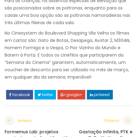
Para as crianças, há assentos especiais de elevação que
são posicionados sobre as poltronas, enquanto para os
casais uma boa opção são as poltronas namoradeiras nas
três últimas fileiras de cada sala.
No Cinesystem do Boulevard Shopping Vila Velha os filmes
em cartaz são: Gato de Botas, Desapega, Avatar 2, M3GAN,
Homem Formiga e a Vespa, O Pior Vizinho do Mundo e
Batem à Porta. E todos os cinéfilos que participarem da
“Semana do Cinema” garantem, automaticamente, um
voucher de desconto para ser utilizado no mês de março,
em qualquer dia da semana. Imperdível!
facebook
twitter
google+
pinterest
Anterior
Próximo
Formemus Lab: projetos
Gastação Infinita, PTK e