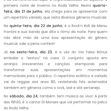
primeira noite de inverno no Roda Velha. Nesta
quarta-
feira, dia 21 de junho
, ela chega para se apresentar com
um repertório variado, que visita diversos gêneros musicais.
Na
quinta-feira, dia 22 de junho
, é o Rock’n Roll de Marsu
Frontini e sua banda que dita o ritmo da noite. Para quem
não abre mão de uma boa apresentação do gênero
musical, vale a pena conferir!
Já
na sexta-feira, dia 23
, é a vez do trio Faixa Bônus
embalar o “sextou” na casa. O conjunto aposta em
arranjos irreverentes e canções atemporais para
transformar suas apresentações em momentos
memoráveis para o público. O repertório eclético e variado
vai do reggae aos anos 80, revisitando hits aclamados
também em gêneros como o rock, axé e até sertanejo.
No
sábado, dia 24
, também tem música ao vivo! A partir
das 19h30, é o cantor Di Moraes que vai performar no palco
do Roda Velha.