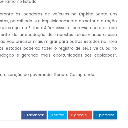
se ramo no Estado.
rante às locadoras de veículos no Espírito Santo um
ustos, permitindo um impulsionamento do setor e atração
ulos aqui no Estado. Além disso, espera-se que o estado
ento da arrecadação de impostos relacionados a essa
ão vão precisar mais migrar para outros estados na hora
os estados poderão fazer o registro de seus veículos no
cadação e gerando mais oportunidades aos capixabas”,
para sanção do governador Renato Casagrande.
facebook
twitter
google+
pinterest