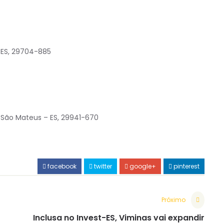
– ES, 29704-885
, São Mateus – ES, 29941-670
facebook
twitter
google+
pinterest
Próximo
Inclusa no Invest-ES, Viminas vai expandir