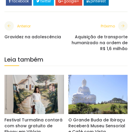
facebook
twitter
google+
pinterest
Anterior
Próximo
Gravidez na adolescência
Aquisição de transporte
humanizado na ordem de
R$ 1,6 milhão
Leia também
Festival Turmalina contará
O Grande Buda de Ibiraçu
com show gratuito de
Receberá Museu Sensorial
Ebony em Vitória
e Café com Vista