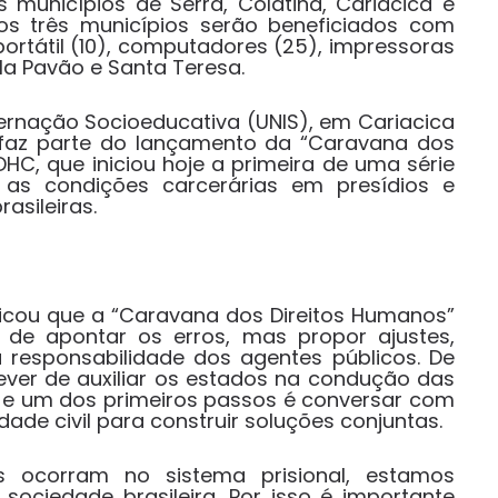
 municípios de Serra, Colatina, Cariacica e
os três municípios serão beneficiados com
tátil (10), computadores (25), impressoras
Vila Pavão e Santa Teresa.
ernação Socioeducativa (UNIS), em Cariacica
e faz parte do lançamento da “Caravana dos
HC, que iniciou hoje a primeira de uma série
as condições carcerárias em presídios e
asileiras.
plicou que a “Caravana dos Direitos Humanos”
 de apontar os erros, mas propor ajustes,
a responsabilidade dos agentes públicos. De
ver de auxiliar os estados na condução das
os e um dos primeiros passos é conversar com
dade civil para construir soluções conjuntas.
 ocorram no sistema prisional, estamos
ociedade brasileira. Por isso é importante