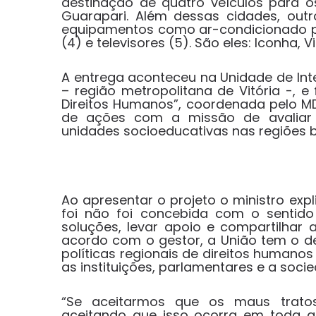
destinação de quatro veículos para os
Guarapari. Além dessas cidades, outr
equipamentos como ar-condicionado por
(4) e televisores (5). São eles: Iconha, 
A entrega aconteceu na Unidade de Int
– região metropolitana de Vitória -, 
Direitos Humanos”, coordenada pelo MD
de ações com a missão de avaliar 
unidades socioeducativas nas regiões br
Ao apresentar o projeto o ministro ex
foi não foi concebida com o sentido
soluções, levar apoio e compartilhar 
acordo com o gestor, a União tem o de
políticas regionais de direitos human
as instituições, parlamentares e a socie
“Se aceitarmos que os maus tratos
aceitando que isso ocorra em toda a s