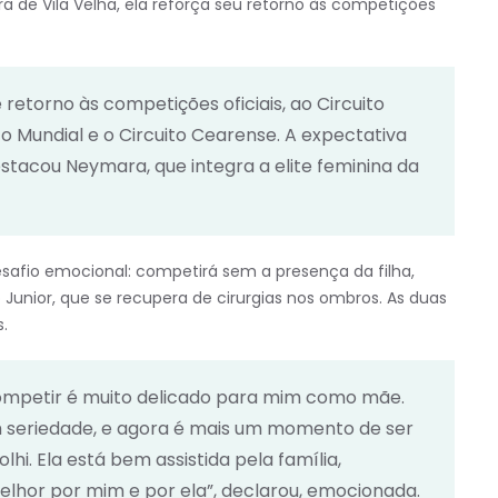
ura de Vila Velha, ela reforça seu retorno às competições
etorno às competições oficiais, ao Circuito
o Mundial e o Circuito Cearense. A expectativa
destacou Neymara, que integra a elite feminina da
afio emocional: competirá sem a presença da filha,
unior, que se recupera de cirurgias nos ombros. As duas
s.
competir é muito delicado para mim como mãe.
 seriedade, e agora é mais um momento de ser
lhi. Ela está bem assistida pela família,
lhor por mim e por ela”, declarou, emocionada.