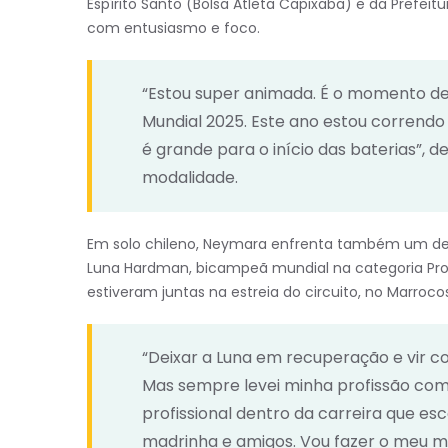
Espírito Santo (Bolsa Atleta Capixaba) e da Prefeit
com entusiasmo e foco.
“Estou super animada. É o momento de r
Mundial 2025. Este ano estou correndo 
é grande para o início das baterias”, 
modalidade.
Em solo chileno, Neymara enfrenta também um des
Luna Hardman, bicampeã mundial na categoria Pro J
estiveram juntas na estreia do circuito, no Marroco
“Deixar a Luna em recuperação e vir 
Mas sempre levei minha profissão com
profissional dentro da carreira que esco
madrinha e amigos. Vou fazer o meu me