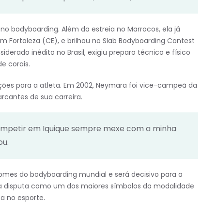
o bodyboarding. Além da estreia no Marrocos, ela já
m Fortaleza (CE), e brilhou no Slab Bodyboarding Contest
iderado inédito no Brasil, exigiu preparo técnico e físico
 corais.
ões para a atleta. Em 2002, Neymara foi vice-campeã da
cantes de sua carreira.
 Competir em Iquique sempre mexe com a minha
ou.
nomes do bodyboarding mundial e será decisivo para a
 na disputa como um dos maiores símbolos da modalidade
a no esporte.