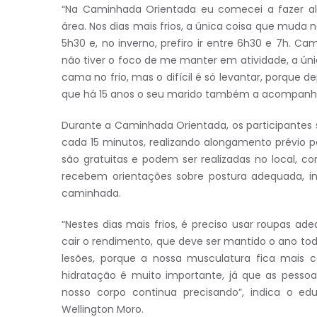
“Na Caminhada Orientada eu comecei a fazer a
área. Nos dias mais frios, a única coisa que muda 
5h30 e, no inverno, prefiro ir entre 6h30 e 7h. 
não tiver o foco de me manter em atividade, a úni
cama no frio, mas o difícil é só levantar, porque d
que há 15 anos o seu marido também a acompanha
Durante a Caminhada Orientada, os participantes
cada 15 minutos, realizando alongamento prévio par
são gratuitas e podem ser realizadas no local, c
recebem orientações sobre postura adequada, in
caminhada.
“Nestes dias mais frios, é preciso usar roupas ade
cair o rendimento, que deve ser mantido o ano to
lesões, porque a nossa musculatura fica mais 
hidratação é muito importante, já que as pesso
nosso corpo continua precisando”, indica o ed
Wellington Moro.