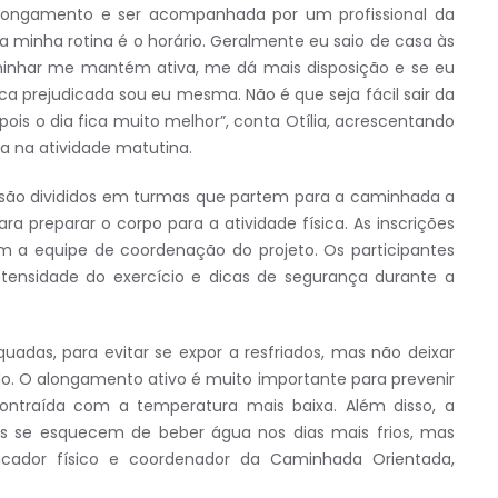
longamento e ser acompanhada por um profissional da
na minha rotina é o horário. Geralmente eu saio de casa às
Caminhar me mantém ativa, me dá mais disposição e se eu
ca prejudicada sou eu mesma. Não é que seja fácil sair da
epois o dia fica muito melhor”, conta Otília, acrescentando
 na atividade matutina.
 são divididos em turmas que partem para a caminhada a
a preparar o corpo para a atividade física. As inscrições
om a equipe de coordenação do projeto. Os participantes
tensidade do exercício e dicas de segurança durante a
quadas, para evitar se expor a resfriados, mas não deixar
do. O alongamento ativo é muito importante para prevenir
contraída com a temperatura mais baixa. Além disso, a
as se esquecem de beber água nos dias mais frios, mas
ucador físico e coordenador da Caminhada Orientada,