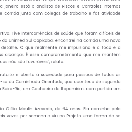
 janeiro está o analista de Riscos e Controles Internos
de corrida junto com colegas de trabalho e faz atividade
tiva. Tive intercorrências de saúde que foram difíceis de
o da Unimed Sul Capixaba, encontrei na corrida uma nova
m detalhe. O que realmente me impulsiona é o foco e a
opus alcançar. É esse comprometimento que me mantém
s não são favoráveis”, relata.
atuito e aberto à sociedade para pessoas de todas as
rata-se da Caminhada Orientada, que acontece de segunda
a Beira-Rio, em Cachoeiro de Itapemirim, com partida em
da Otília Moulin Azevedo, de 64 anos. Ela caminha pela
is vezes por semana e viu no Projeto uma forma de se