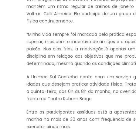
mantém um ritmo regular de treinos de janeiro a
Valfran Colli Almeida. Ele participa de um grupo 
física continuamente.
“Minha vida sempre foi marcada pela prática espor
superar, mas com o incentivo de amigos e o apoi
paixão. Nos dias frios, a motivação é apenas u
disciplina em relação aos objetivos que me pr
determinado, mesmo quando as condições climática
A Unimed Sul Capixaba conta com um serviço gr
idades que desejam praticar atividade física. T
a quinta-feira, das 6h às 8h da manhã, na avenid
frente ao Teatro Rubem Braga.
Entre as participantes assíduas está a aposenta
manhã há mais de 30 anos com frequência de se
exercitar ainda mais.