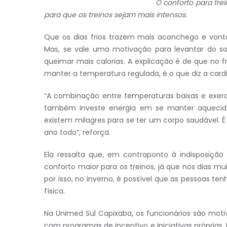
O conforto para tre
para que os treinos sejam mais intensos.
Que os dias frios trazem mais aconchego e vont
Mas, se vale uma motivação para levantar do sof
queimar mais calorias. A explicação é de que no 
manter a temperatura regulada, é o que diz a cardi
“A combinação entre temperaturas baixas e exercíc
também investe energia em se manter aquecido.
existem milagres para se ter um corpo saudável. 
ano todo”, reforça.
Ela ressalta que, em contraponto à indisposiçã
conforto maior para os treinos, já que nos dias m
por isso, no inverno, é possível que as pessoas 
física.
Na Unimed Sul Capixaba, os funcionários são mot
com programas de incentivo e iniciativas próprias