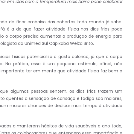
inar em dias com a temperatura mais baixa pode colaborar
ade de ficar embaixo das cobertas todo mundo já sabe.
á é a de que fazer atividade física nos dias frios pode
frio o corpo precisa aumentar a produção de energia para
ologista da Unimed Sul Capixaba Welza Brito.
ios físicos potencializa o gasto calórico, já que o corpo
 Na prática, esse é um pequeno estímulo, afinal, não
É importante ter em mente que atividade física faz bem o
o que algumas pessoas sentem, os dias frios trazem um
uito quentes a sensação de cansaço e fadiga são maiores,
tenham maiores chances de dedicar mais tempo à atividade
ivados a manterem hábitos de vida saudáveis o ano todo,
. Entre os colaboradores que entendem essa importância e