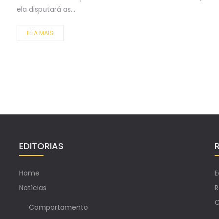
ela disputará as...
LEIA MAIS
EDITORIAS
Home
E
Notícias
R
C
Comportamento