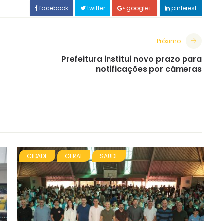
facebook
twitter
google+
pinterest
Próximo
Prefeitura institui novo prazo para
notificações por câmeras
CIDADE
GERAL
SAÚDE