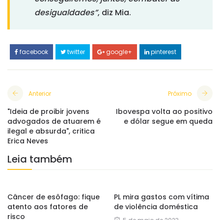
desigualdades”
, diz Mia.
facebook
twitter
google+
pinterest
Anterior
Próximo
"Ideia de proibir jovens
Ibovespa volta ao positivo
advogados de atuarem é
e dólar segue em queda
ilegal e absurda", critica
Erica Neves
Leia também
Câncer de esôfago: fique
PL mira gastos com vítima
atento aos fatores de
de violência doméstica
risco