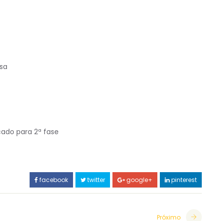
sa
ado para 2ª fase
facebook
twitter
google+
pinterest
Próximo