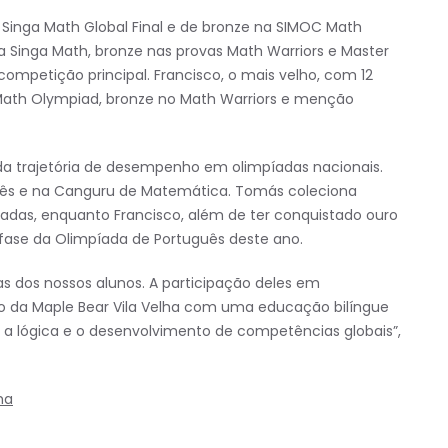
na Singa Math Global Final e de bronze na SIMOC Math
a Singa Math, bronze nas provas Math Warriors e Master
petição principal. Francisco, o mais velho, com 12
Math Olympiad, bronze no Math Warriors e menção
da trajetória de desempenho em olimpíadas nacionais.
uês e na Canguru de Matemática. Tomás coleciona
das, enquanto Francisco, além de ter conquistado ouro
 fase da Olimpíada de Português deste ano.
s dos nossos alunos. A participação deles em
o da Maple Bear Vila Velha com uma educação bilíngue
, a lógica e o desenvolvimento de competências globais”,
ha