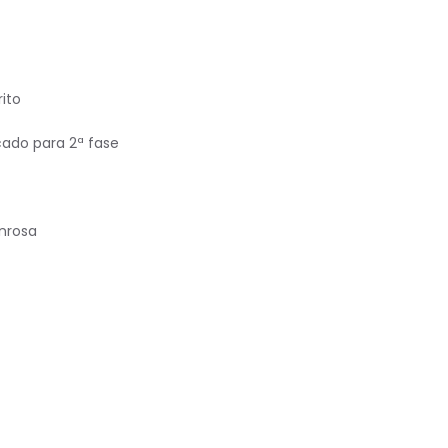
ito
ado para 2ª fase
nrosa