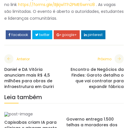
no link
https://forms.gle/Bjkjw1Th2PME6wmU8
. As vagas
são limitadas. O evento é aberto a autoridades, estudantes
e lideranças comunitárias.
facebook
twitter
google+
pinterest
Anterior
Próximo
Daniel e DA Vitória
Encontro de Negócios da
anunciam mais R$ 4,5
Findes: Garoto detalha o
milhões para obras de
que vai contratar para
infraestrutura em Guriri
expandir fábrica
Leia também
Governo entrega 1.500
Capixabas criam IA para
telhas a moradores dos