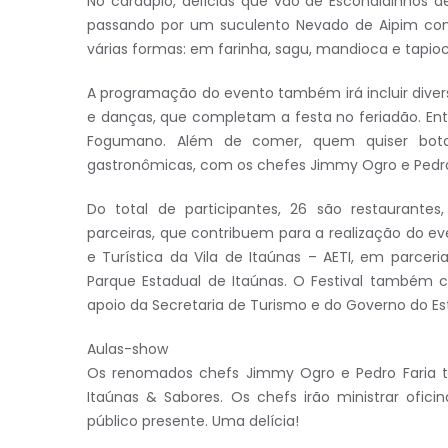
No cardápio, delícias que vão de Escondidinhos
passando por um suculento Nevado de Aipim c
várias formas: em farinha, sagu, mandioca e tapioc
A programação do evento também irá incluir divers
e danças, que completam a festa no feriadão. Ent
Fogumano. Além de comer, quem quiser bot
gastronômicas, com os chefes Jimmy Ogro e Pedro
Do total de participantes, 26 são restaurantes
parceiras, que contribuem para a realização do ev
e Turística da Vila de Itaúnas – AETI, em parcer
Parque Estadual de Itaúnas. O Festival também 
apoio da Secretaria de Turismo e do Governo do Es
Aulas-show
Os renomados chefs Jimmy Ogro e Pedro Faria t
Itaúnas & Sabores. Os chefs irão ministrar ofic
público presente. Uma delícia!