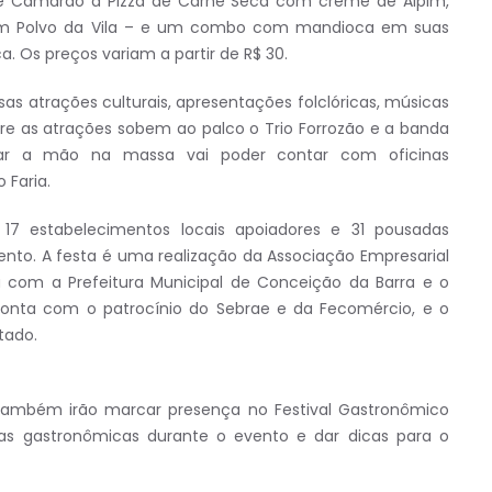
 de Camarão a Pizza de Carne Seca com creme de Aipim,
om Polvo da Vila – e um combo com mandioca em suas
a. Os preços variam a partir de R$ 30.
as atrações culturais, apresentações folclóricas, músicas
re as atrações sobem ao palco o Trio Forrozão e a banda
ar a mão na massa vai poder contar com oficinas
 Faria.
, 17 estabelecimentos locais apoiadores e 31 pousadas
ento. A festa é uma realização da Associação Empresarial
ia com a Prefeitura Municipal de Conceição da Barra e o
conta com o patrocínio do Sebrae e da Fecomércio, e o
tado.
ambém irão marcar presença no Festival Gastronômico
inas gastronômicas durante o evento e dar dicas para o