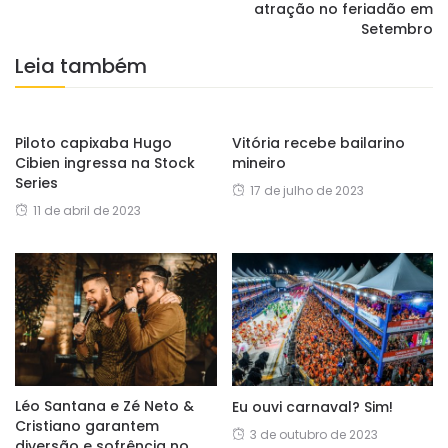
atração no feriadão em
Setembro
Leia também
Piloto capixaba Hugo
Vitória recebe bailarino
Cibien ingressa na Stock
mineiro
Series
17 de julho de 2023
11 de abril de 2023
Léo Santana e Zé Neto &
Eu ouvi carnaval? Sim!
Cristiano garantem
3 de outubro de 2023
diversão e sofrência no