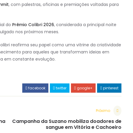
mmit
, com palestras, oficinas e premiações voltadas para
ial do
Prêmio Colibri 2026
, considerada a principal noite
ivulgado nos próximos meses.
olibri reafirma seu papel como uma vitrine da criatividade
nhecimento para aqueles que transformam ideias em
nua em constante evolução.
facebook
twitter
google+
pinterest
Próximo
 na
Campanha da Suzano mobiliza doadores de
sangue em Vitória e Cachoeiro