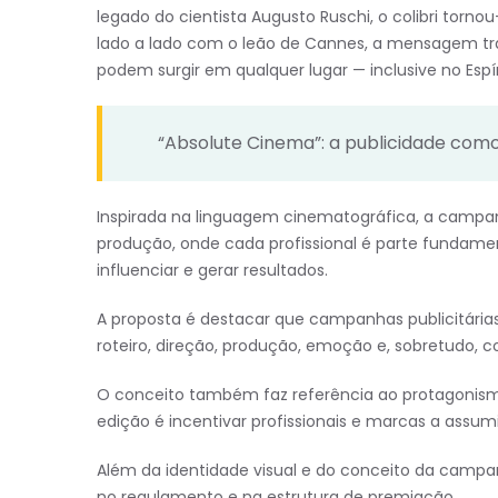
legado do cientista Augusto Ruschi, o colibri torno
lado a lado com o leão de Cannes, a mensagem tra
podem surgir em qualquer lugar — inclusive no Espír
“Absolute Cinema”: a publicidade com
Inspirada na linguagem cinematográfica, a camp
produção, onde cada profissional é parte fundame
influenciar e gerar resultados.
A proposta é destacar que campanhas publicitári
roteiro, direção, produção, emoção e, sobretudo, c
O conceito também faz referência ao protagonis
edição é incentivar profissionais e marcas a assum
Além da identidade visual e do conceito da camp
no regulamento e na estrutura de premiação.