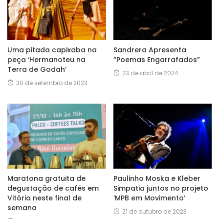
Uma pitada capixaba na
Sandrera Apresenta
peça ‘Hermanoteu na
“Poemas Engarrafados”
Terra de Godah’
23 de abril de 2024
30 de setembro de 2023
Maratona gratuita de
Paulinho Moska e Kleber
degustação de cafés em
Simpatia juntos no projeto
Vitória neste final de
‘MPB em Movimento’
semana
21 de outubro de 2023