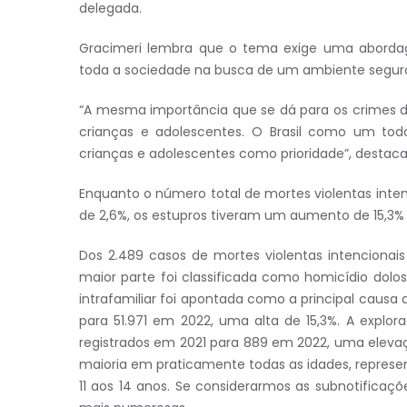
delegada.
Gracimeri lembra que o tema exige uma abordag
toda a sociedade na busca de um ambiente seguro 
“A mesma importância que se dá para os crimes d
crianças e adolescentes. O Brasil como um todo
crianças e adolescentes como prioridade”, destaca
Enquanto o número total de mortes violentas int
de 2,6%, os estupros tiveram um aumento de 15,3% 
Dos 2.489 casos de mortes violentas intencionai
maior parte foi classificada como homicídio dolos
intrafamiliar foi apontada como a principal causa
para 51.971 em 2022, uma alta de 15,3%. A exp
registrados em 2021 para 889 em 2022, uma elevaç
maioria em praticamente todas as idades, represe
11 aos 14 anos. Se considerarmos as subnotificaç