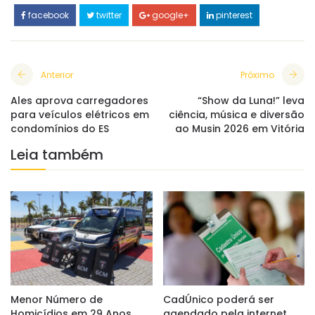
facebook
twitter
google+
pinterest
Anterior
Próximo
Ales aprova carregadores
“Show da Luna!” leva
para veículos elétricos em
ciência, música e diversão
condomínios do ES
ao Musin 2026 em Vitória
Leia também
Menor Número de
CadÚnico poderá ser
Homicídios em 29 Anos
agendado pela internet