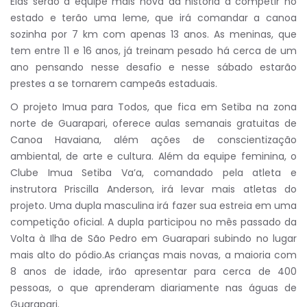
Elas serão a equipe mais nova da história a competir no
estado e terão uma leme, que irá comandar a canoa
sozinha por 7 km com apenas 13 anos. As meninas, que
tem entre 11 e 16 anos, já treinam pesado há cerca de um
ano pensando nesse desafio e nesse sábado estarão
prestes a se tornarem campeãs estaduais.
O projeto Imua para Todos, que fica em Setiba na zona
norte de Guarapari, oferece aulas semanais gratuitas de
Canoa Havaiana, além ações de conscientização
ambiental, de arte e cultura. Além da equipe feminina, o
Clube Imua Setiba Va’a, comandado pela atleta e
instrutora Priscilla Anderson, irá levar mais atletas do
projeto. Uma dupla masculina irá fazer sua estreia em uma
competição oficial. A dupla participou no mês passado da
Volta à Ilha de São Pedro em Guarapari subindo no lugar
mais alto do pódio.As crianças mais novas, a maioria com
8 anos de idade, irão apresentar para cerca de 400
pessoas, o que aprenderam diariamente nas águas de
Guarapari.