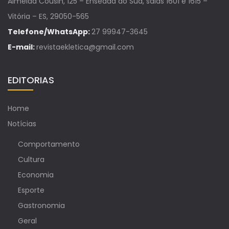
Almeida Cousin, 125 – Enseada do Suá, salas 1601 e 1615 –
Vitória – ES, 29050-565
Telefone/WhatsApp:
27 99947-3645
E-mail:
revistaekletica@gmail.com
EDITORIAS
Home
Notícias
Comportamento
Cultura
Economia
Esporte
Gastronomia
Geral