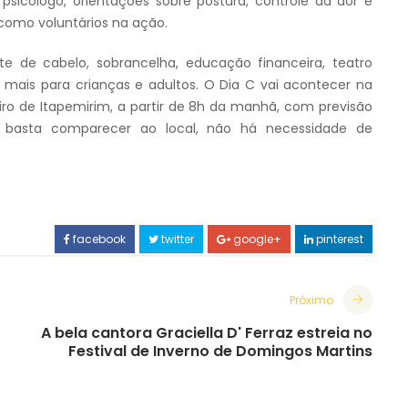
 psicólogo, orientações sobre postura, controle da dor e
 como voluntários na ação.
de cabelo, sobrancelha, educação financeira, teatro
o mais para crianças e adultos. O Dia C vai acontecer na
iro de Itapemirim, a partir de 8h da manhã, com previsão
, basta comparecer ao local, não há necessidade de
facebook
twitter
google+
pinterest
Próximo
A bela cantora Graciella D' Ferraz estreia no
Festival de Inverno de Domingos Martins