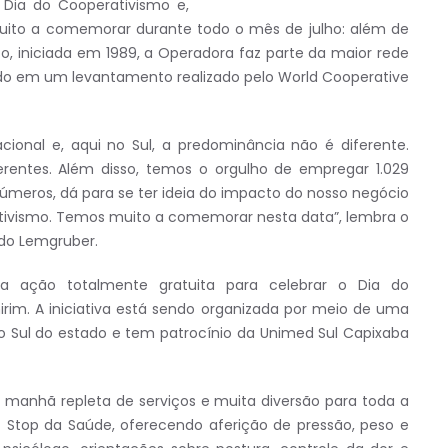
o Dia do Cooperativismo e,
uito a comemorar durante todo o mês de julho: além de
nto, iniciada em 1989, a Operadora faz parte da maior rede
do em um levantamento realizado pelo World Cooperative
cional e, aqui no Sul, a predominância não é diferente.
rentes. Além disso, temos o orgulho de empregar 1.029
úmeros, dá para se ter ideia do impacto do nosso negócio
ativismo. Temos muito a comemorar nesta data”, lembra o
ndo Lemgruber.
 ação totalmente gratuita para celebrar o Dia do
rim. A iniciativa está sendo organizada por meio de uma
o Sul do estado e tem patrocínio da Unimed Sul Capixaba
a manhã repleta de serviços e muita diversão para toda a
 Stop da Saúde, oferecendo aferição de pressão, peso e