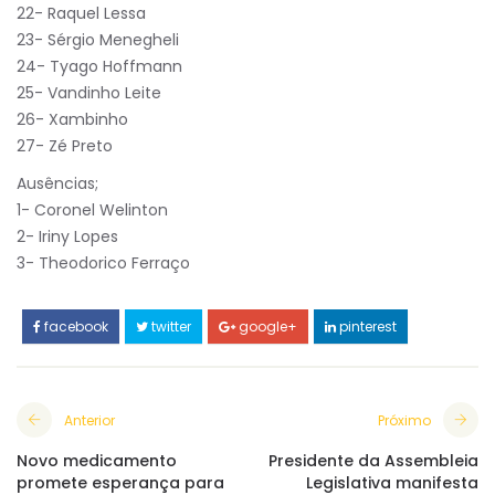
22- Raquel Lessa
23- Sérgio Menegheli
24- Tyago Hoffmann
25- Vandinho Leite
26- Xambinho
27- Zé Preto
Ausências;
1- Coronel Welinton
2- Iriny Lopes
3- Theodorico Ferraço
facebook
twitter
google+
pinterest
Anterior
Próximo
Novo medicamento
Presidente da Assembleia
promete esperança para
Legislativa manifesta