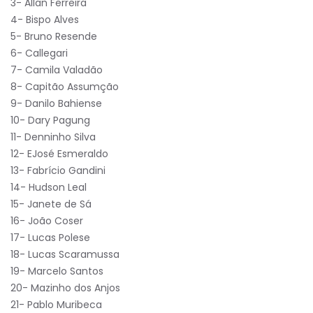
3- Allan Ferreira
4- Bispo Alves
5- Bruno Resende
6- Callegari
7- Camila Valadão
8- Capitão Assumção
9- Danilo Bahiense
10- Dary Pagung
11- Denninho Silva
12- EJosé Esmeraldo
13- Fabrício Gandini
14- Hudson Leal
15- Janete de Sá
16- João Coser
17- Lucas Polese
18- Lucas Scaramussa
19- Marcelo Santos
20- Mazinho dos Anjos
21- Pablo Muribeca