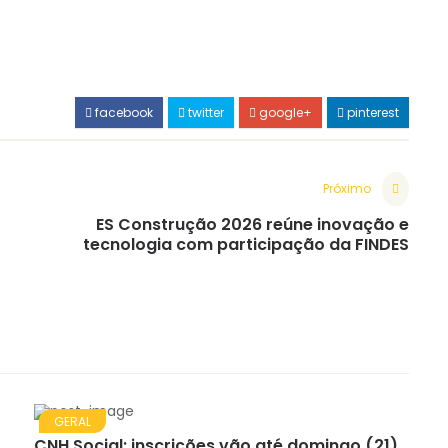
facebook
twitter
google+
pinterest
Próximo
ES Construção 2026 reúne inovação e
tecnologia com participação da FINDES
GERAL
CNH Social: inscrições vão até domingo (21)