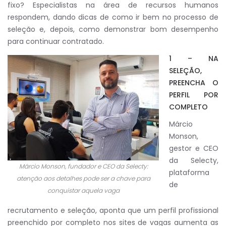
fixo? Especialistas na área de recursos humanos
respondem, dando dicas de como ir bem no processo de
seleção e, depois, como demonstrar bom desempenho
para continuar contratado.
1 – NA
SELEÇÃO,
PREENCHA O
PERFIL POR
COMPLETO
Márcio
Monson,
gestor e CEO
da Selecty,
Márcio Monson, fundador e CEO da Selecty:
plataforma
atenção aos detalhes pode ser a chave para
de
conquistar aquela vaga
recrutamento e seleção, aponta que um perfil profissional
preenchido por completo nos sites de vagas aumenta as