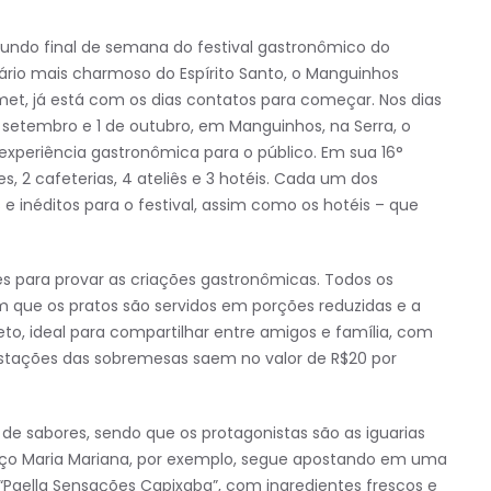
undo final de semana do festival gastronômico do
ário mais charmoso do Espírito Santo, o Manguinhos
et, já está com os dias contatos para começar. Nos dias
 setembro e 1 de outubro, em Manguinhos, na Serra, o
 experiência gastronômica para o público. Em sua 16°
, 2 cafeterias, 4 ateliês e 3 hotéis. Cada um dos
 e inéditos para o festival, assim como os hotéis – que
es para provar as criações gastronômicas. Todos os
 que os pratos são servidos em porções reduzidas e a
to, ideal para compartilhar entre amigos e família, com
egustações das sobremesas saem no valor de R$20 por
 de sabores, sendo que os protagonistas são as iguarias
aço Maria Mariana, por exemplo, segue apostando em uma
“Paella Sensações Capixaba”, com ingredientes frescos e