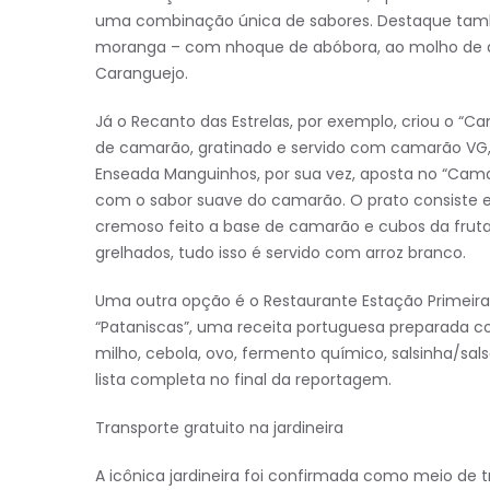
uma combinação única de sabores. Destaque tam
moranga – com nhoque de abóbora, ao molho de 
Caranguejo.
Já o Recanto das Estrelas, por exemplo, criou o “C
de camarão, gratinado e servido com camarão VG, 
Enseada Manguinhos, por sua vez, aposta no “Cama
com o sabor suave do camarão. O prato consiste
cremoso feito a base de camarão e cubos da frut
grelhados, tudo isso é servido com arroz branco.
Uma outra opção é o Restaurante Estação Primeira 
“Pataniscas”, uma receita portuguesa preparada c
milho, cebola, ovo, fermento químico, salsinha/sal
lista completa no final da reportagem.
Transporte gratuito na jardineira
A icônica jardineira foi confirmada como meio de tr