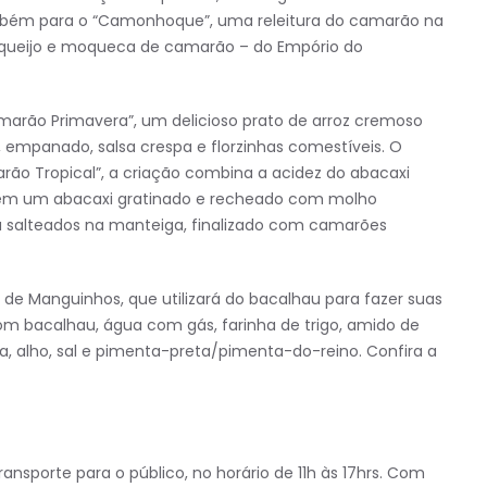
bém para o “Camonhoque”, uma releitura do camarão na
queijo e moqueca de camarão – do Empório do
amarão Primavera”, um delicioso prato de arroz cremoso
empanado, salsa crespa e florzinhas comestíveis. O
rão Tropical”, a criação combina a acidez do abacaxi
 em um abacaxi gratinado e recheado com molho
a salteados na manteiga, finalizado com camarões
de Manguinhos, que utilizará do bacalhau para fazer suas
om bacalhau, água com gás, farinha de trigo, amido de
sa, alho, sal e pimenta-preta/pimenta-do-reino. Confira a
ansporte para o público, no horário de 11h às 17hrs. Com