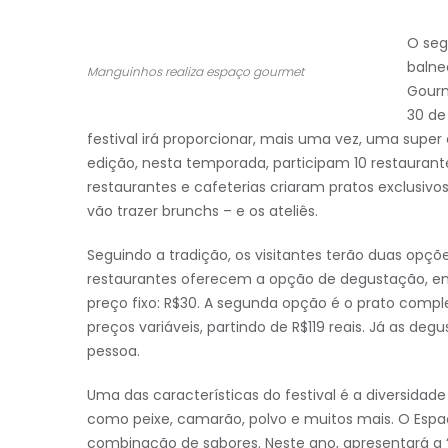
O seg
balne
Manguinhos realiza espaço gourmet
Gourm
30 de
festival irá proporcionar, mais uma vez, uma super
edição, nesta temporada, participam 10 restaurantes
restaurantes e cafeterias criaram pratos exclusivos
vão trazer brunchs – e os ateliês.
Seguindo a tradição, os visitantes terão duas opçõ
restaurantes oferecem a opção de degustação, em
preço fixo: R$30. A segunda opção é o prato comple
preços variáveis, partindo de R$119 reais. Já as d
pessoa.
Uma das características do festival é a diversidade
como peixe, camarão, polvo e muitos mais. O Esp
combinação de sabores. Neste ano, apresentará a 