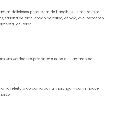
tam as deliciosas pataniscas de bacalhau – uma receita
 farinha de trigo, amido de milho, cebola, ovo, fermento
/pimenta-do-reino.
aram um verdadeiro presente: o Bobó de Camarão ao
e”, uma releitura do camarão na moranga – com nhoque
marão.