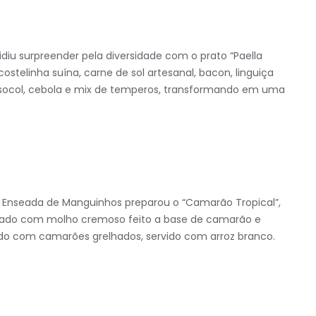
diu surpreender pela diversidade com o prato “Paella
telinha suína, carne de sol artesanal, bacon, linguiça
e socol, cebola e mix de temperos, transformando em uma
e Enseada de Manguinhos preparou o “Camarão Tropical”,
heado com molho cremoso feito a base de camarão e
ado com camarões grelhados, servido com arroz branco.