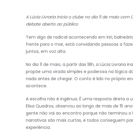
A Lúcia Livraria inicia o clube no dia 11 de maio com
debate aberto ao público
Tem algo de radical acontecendo em Iriri, balneário d
frente para o mar, está convidando pessoas a fazer
juntos, em voz alta.
No dia 11 de maio, a partir das 18h, a Lúcia Livrar
propõe uma virada simples e poderosa na lógica dos 
nada antes de chegar. O conto é lido no próprio enc
acontece.
A escolha não é ingênua. É uma resposta direta a um
Elisa Quadros, observou ao longo de mais de 15 ano
gente não vai ao encontro porque não terminou o li
narrativas são mais curtas, e todos conseguem partici
experiência.