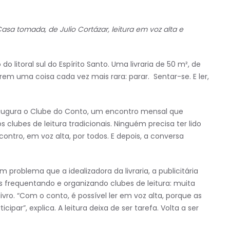
 Casa tomada, de Julio Cortázar, leitura em voz alta e
o litoral sul do Espírito Santo. Uma livraria de 50 m², de
em uma coisa cada vez mais rara: parar. Sentar-se. E ler,
ia inaugura o Clube do Conto, um encontro mensal que
clubes de leitura tradicionais. Ninguém precisa ter lido
ontro, em voz alta, por todos. E depois, a conversa
 problema que a idealizadora da livraria, a publicitária
s frequentando e organizando clubes de leitura: muita
vro. “Com o conto, é possível ler em voz alta, porque as
par”, explica. A leitura deixa de ser tarefa. Volta a ser