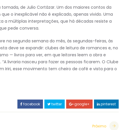
sa tomada, de Julio Cortázar. Um dos maiores contos da
 que o inexplicável não é explicado, apenas vivido. Uma
a a múltiplas interpretações, que há décadas resiste a
 que pede conversa.
e na segunda semana do mês, às segundas-feiras, às
sta deve se expandir: clubes de leitura de romances e, no
smo — livros para ver, em que leitores leem a obra e
“A livraria nasceu para fazer as pessoas ficarem. O Clube
 Iriri, esse movimento tem cheiro de café e vista para o
facebook
twitter
google+
pinterest
Próximo