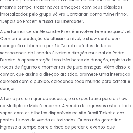
O cantor promete relembrar o melhor da década de 90 e, ao
mesmo tempo, trazer novas emoções com seus clássicos
imortalizados pelo grupo Só Pra Contrariar, como “Mineirinho”,
“Depois do Prazer” e “Essa Tal Liberdade”.
A performance de Alexandre Pires é envolvente e inesquecível.
Com uma produção de altíssimo nível, o show conta com
cenografia elaborada por Zé Carratu, efeitos de luzes
sensacionais de Leandro Silveira e direção musical de Pedro
Ferreira. A apresentação tem três horas de duração, repleta de
trocas de figurino e momentos de pura emoção. Além disso, o
cantor, que assina a direção artística, promete uma interação
calorosa com o público, colocando todo mundo para cantar e
dançar.
A turnê já é um grande sucesso, e a expectativa para o show
no Multiplace Mais é enorme. A venda de ingressos está a todo
vapor, com os bilhetes disponíveis no site Brasil Ticket e em
pontos físicos de venda autorizados. Quem não garantir o
ingresso a tempo corre o risco de perder o evento, que