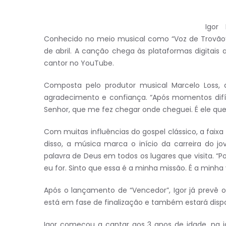
Igor
Conhecido no meio musical como “Voz de Trovão”, 
de abril. A canção chega às plataformas digitais
cantor no YouTube.
Composta pelo produtor musical Marcelo Loss
agradecimento e confiança. “Após momentos difíc
Senhor, que me fez chegar onde cheguei. É ele quem
Com muitas influências do gospel clássico, a faixa t
disso, a música marca o início da carreira do 
palavra de Deus em todos os lugares que visita. “
eu for. Sinto que essa é a minha missão. É a minha
Após o lançamento de “Vencedor”, Igor já prevê
está em fase de finalização e também estará disp
Igor começou a cantar aos 3 anos de idade, na