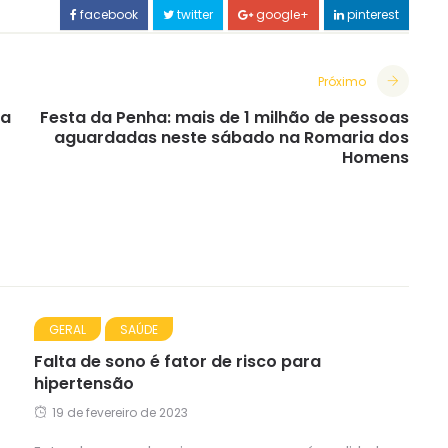
facebook
twitter
google+
pinterest
Próximo
ga
Festa da Penha: mais de 1 milhão de pessoas
aguardadas neste sábado na Romaria dos
Homens
GERAL
SAÚDE
Falta de sono é fator de risco para
hipertensão
19 de fevereiro de 2023