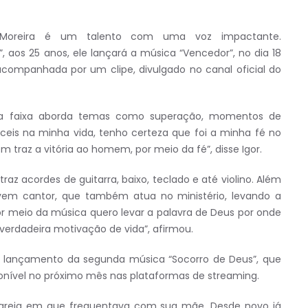
 Moreira é um talento com uma voz impactante.
aos 25 anos, ele lançará a música “Vencedor”, no dia 18
 acompanhada por um clipe, divulgado no canal oficial do
, a faixa aborda temas como superação, momentos de
eis na minha vida, tenho certeza que foi a minha fé no
 traz a vitória ao homem, por meio da fé”, disse Igor.
raz acordes de guitarra, baixo, teclado e até violino. Além
jovem cantor, que também atua no ministério, levando a
Por meio da música quero levar a palavra de Deus por onde
 verdadeira motivação de vida”, afirmou.
 o lançamento da segunda música “Socorro de Deus”, que
onível no próximo mês nas plataformas de streaming.
 igreja em que frequentava com sua mãe. Desde novo já