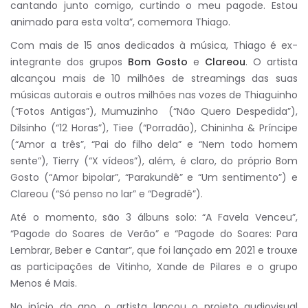
cantando junto comigo, curtindo o meu pagode. Estou
animado para esta volta”, comemora Thiago.
Com mais de 15 anos dedicados à música, Thiago é ex-
integrante dos grupos
Bom Gosto
e
Clareou
. O artista
alcançou mais de 10 milhões de streamings das suas
músicas autorais e outros milhões nas vozes de Thiaguinho
(“Fotos Antigas”), Mumuzinho (“Não Quero Despedida”),
Dilsinho (“12 Horas”), Tiee (“Porradão), Chininha & Príncipe
(“Amor a três”, “Pai do filho dela” e “Nem todo homem
sente”), Tierry (“X vídeos”), além, é claro, do próprio Bom
Gosto (“Amor bipolar”, “Parakundê” e “Um sentimento”) e
Clareou (“Só penso no lar” e “Degradê”).
Até o momento, são 3 álbuns solo: “A Favela Venceu”,
“Pagode do Soares de Verão” e “Pagode do Soares: Para
Lembrar, Beber e Cantar”, que foi lançado em 2021 e trouxe
as participações de Vitinho, Xande de Pilares e o grupo
Menos é Mais.
No início do ano, o artista lançou o projeto audiovisual