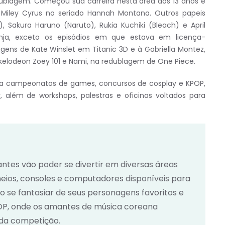
 dublagem. Começou sua carreira nesta área aos 13 anos e
iley Cyrus no seriado Hannah Montana. Outros papeis
 Sakura Haruno (Naruto), Rukia Kuchiki (Bleach) e April
inja, exceto os episódios em que estava em licença-
ens de Kate Winslet em Titanic 3D e à Gabriella Montez,
ickelodeon Zoey 101 e Nami, na redublagem de One Piece.
da campeonatos de games, concursos de cosplay e KPOP,
 além de workshops, palestras e oficinas voltados para
tantes vão poder se divertir em diversas áreas
ios, consoles e computadores disponíveis para
ão se fantasiar de seus personagens favoritos e
POP, onde os amantes de música coreana
da competição.