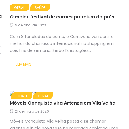
GERAL
SAÚDE
a
O maior festival de carnes premium do país
9 de abril de 2023
Com 8 toneladas de carne, o Carnivoria vai reunir o
melhor do churrasco internacional no shopping em
o
dois fins de semana. Serão 12 estações...
a
LEIA MAIS
CIDADE
GERAL
Móveis Conquista vira Artenza em Vila Velha
21 de maio de 2026
Móveis Conquista Vila Velha passa a se chamar
Artenza e inicia nova fase no mercado capixaba Uma