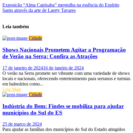
Exposição “Alma Capixaba” mergulha na essência do Espírito
Santo através da arte de Laerty Tavares
Leia também
Cidade
Shows Nacionais Prometem Agitar a Programação
de Verão na Serra: Confira as Atrações
Posted
17 de janeiro de 2024
16 de janeiro de 2024
on
O verão na Serra promete ser vibrante com uma variedade de shows
locais e nacionais, oferecendo entretenimento para serranos e turistas
em balneários como...
Leia Mais
Cidade
Indústria do Bem: Findes se mobiliza para ajudar
municípios do Sul do ES
Posted
25 de março de 2024
on
Para ajudar as famílias dos municípios do Sul do Estado atingidos