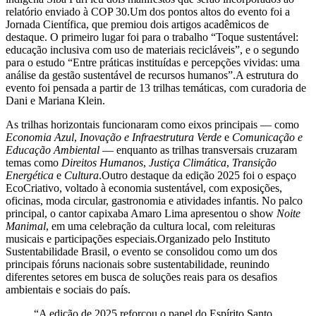
relatório enviado à COP 30.Um dos pontos altos do evento foi a
Jornada Científica, que premiou dois artigos acadêmicos de
destaque. O primeiro lugar foi para o trabalho “Toque sustentável:
educação inclusiva com uso de materiais recicláveis”, e o segundo
para o estudo “Entre práticas instituídas e percepções vividas: uma
análise da gestão sustentável de recursos humanos”.A estrutura do
evento foi pensada a partir de 13 trilhas temáticas, com curadoria de
Dani e Mariana Klein.
As trilhas horizontais funcionaram como eixos principais — como
Economia Azul
,
Inovação e Infraestrutura Verde
e
Comunicação e
Educação Ambiental
— enquanto as trilhas transversais cruzaram
temas como
Direitos Humanos
,
Justiça Climática
,
Transição
Energética
e
Cultura
.Outro destaque da edição 2025 foi o espaço
EcoCriativo, voltado à economia sustentável, com exposições,
oficinas, moda circular, gastronomia e atividades infantis. No palco
principal, o cantor capixaba Amaro Lima apresentou o show
Noite
Manimal
, em uma celebração da cultura local, com releituras
musicais e participações especiais.Organizado pelo Instituto
Sustentabilidade Brasil, o evento se consolidou como um dos
principais fóruns nacionais sobre sustentabilidade, reunindo
diferentes setores em busca de soluções reais para os desafios
ambientais e sociais do país.
“A edição de 2025 reforçou o papel do Espírito Santo