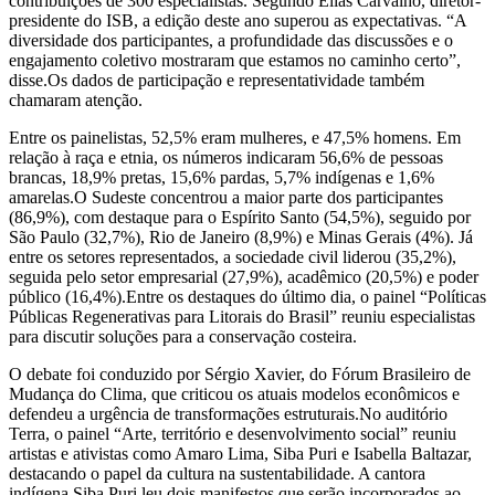
contribuições de 300 especialistas. Segundo Elias Carvalho, diretor-
presidente do ISB, a edição deste ano superou as expectativas. “A
diversidade dos participantes, a profundidade das discussões e o
engajamento coletivo mostraram que estamos no caminho certo”,
disse.Os dados de participação e representatividade também
chamaram atenção.
Entre os painelistas, 52,5% eram mulheres, e 47,5% homens. Em
relação à raça e etnia, os números indicaram 56,6% de pessoas
brancas, 18,9% pretas, 15,6% pardas, 5,7% indígenas e 1,6%
amarelas.O Sudeste concentrou a maior parte dos participantes
(86,9%), com destaque para o Espírito Santo (54,5%), seguido por
São Paulo (32,7%), Rio de Janeiro (8,9%) e Minas Gerais (4%). Já
entre os setores representados, a sociedade civil liderou (35,2%),
seguida pelo setor empresarial (27,9%), acadêmico (20,5%) e poder
público (16,4%).Entre os destaques do último dia, o painel “Políticas
Públicas Regenerativas para Litorais do Brasil” reuniu especialistas
para discutir soluções para a conservação costeira.
O debate foi conduzido por Sérgio Xavier, do Fórum Brasileiro de
Mudança do Clima, que criticou os atuais modelos econômicos e
defendeu a urgência de transformações estruturais.No auditório
Terra, o painel “Arte, território e desenvolvimento social” reuniu
artistas e ativistas como Amaro Lima, Siba Puri e Isabella Baltazar,
destacando o papel da cultura na sustentabilidade. A cantora
indígena Siba Puri leu dois manifestos que serão incorporados ao