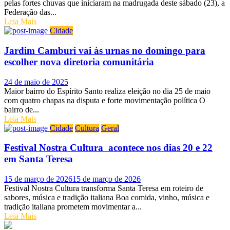
pelas fortes chuvas que iniciaram na madrugada deste sábado (23), a
Federação das...
Leia Mais
Cidade
Jardim Camburi vai às urnas no domingo para
escolher nova diretoria comunitária
Posted
24 de maio de 2025
on
Maior bairro do Espírito Santo realiza eleição no dia 25 de maio
com quatro chapas na disputa e forte movimentação política O
bairro de...
Leia Mais
Cidade
Cultura
Geral
Festival Nostra Cultura acontece nos dias 20 e 22
em Santa Teresa
Posted
15 de março de 2026
15 de março de 2026
on
Festival Nostra Cultura transforma Santa Teresa em roteiro de
sabores, música e tradição italiana Boa comida, vinho, música e
tradição italiana prometem movimentar a...
Leia Mais