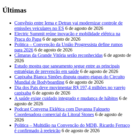
Últimas
Convênio entre Iema e Detran vai modernizar controle de
emissões veiculares no ES
6 de agosto de 2026
Electric Summit reúne inovação e mobilidade elétrica na
Praça do Papa
6 de agosto de 2026
Politica – Convenção da União Progressista define rumos
para 2026
6 de agosto de 2026
Câmaras da Grande Vitória serão reconhecidas
6 de agosto de
2026
Estudo mostra que saneamento segue entre as principais
estratégias de prevenção em saúde
6 de agosto de 2026
Capixaba Bianca Simões disputa quatro etapas do Circuito
Mundial de Bodyboarding
6 de agosto de 2026
Dia dos Pais deve movimentar R$ 197,4 milhões no varejo
capixaba
6 de agosto de 2026
A saúde exige cuidado integrado e mudança de hábitos
6 de
agosto de 2026
Podcast Conversa Eklética com Dayanna Falqueto
Coordenadora comercial da Litoral Stones
6 de agosto de
2026
Politica – Multidão na Convenção do MDB, Ricardo Ferraço
é confirmado à reeleição
6 de agosto de 2026