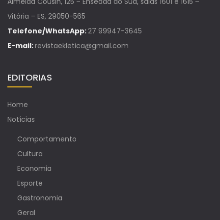
Almeida Cousin, 125 – Enseada do Suá, salas 1601 e 1615 –
Vitória – ES, 29050-565
Telefone/WhatsApp:
27 99947-3645
E-mail:
revistaekletica@gmail.com
EDITORIAS
Home
Notícias
Comportamento
Cultura
Economia
Esporte
Gastronomia
Geral