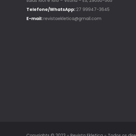
salas 1601 e 1615 – Vitória – ES, 29050-565
Telefone/WhatsApp:
27 99947-3645
E-mail:
revistaekletica@gmail.com
Copyrights © 2023 - Revista Ekletica - Todos os dire