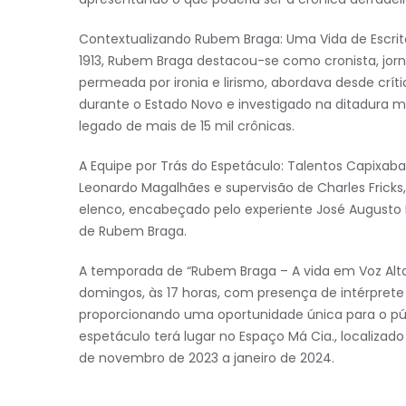
Contextualizando Rubem Braga: Uma Vida de Escrit
1913, Rubem Braga destacou-se como cronista, jorna
permeada por ironia e lirismo, abordava desde críti
durante o Estado Novo e investigado na ditadura mi
legado de mais de 15 mil crônicas.
A Equipe por Trás do Espetáculo: Talentos Capixab
Leonardo Magalhães e supervisão de Charles Frick
elenco, encabeçado pelo experiente José Augusto L
de Rubem Braga.
A temporada de “Rubem Braga – A vida em Voz Alta”
domingos, às 17 horas, com presença de intérprete d
proporcionando uma oportunidade única para o públ
espetáculo terá lugar no Espaço Má Cia., localizado n
de novembro de 2023 a janeiro de 2024.