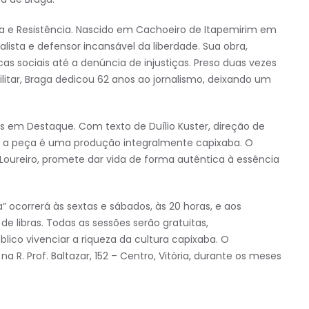
a e Resistência. Nascido em Cachoeiro de Itapemirim em
lista e defensor incansável da liberdade. Sua obra,
cas sociais até a denúncia de injustiças. Preso duas vezes
litar, Braga dedicou 62 anos ao jornalismo, deixando um
as em Destaque. Com texto de Duílio Kuster, direção de
s, a peça é uma produção integralmente capixaba. O
oureiro, promete dar vida de forma autêntica à essência
 ocorrerá às sextas e sábados, às 20 horas, e aos
e libras. Todas as sessões serão gratuitas,
ico vivenciar a riqueza da cultura capixaba. O
a R. Prof. Baltazar, 152 – Centro, Vitória, durante os meses