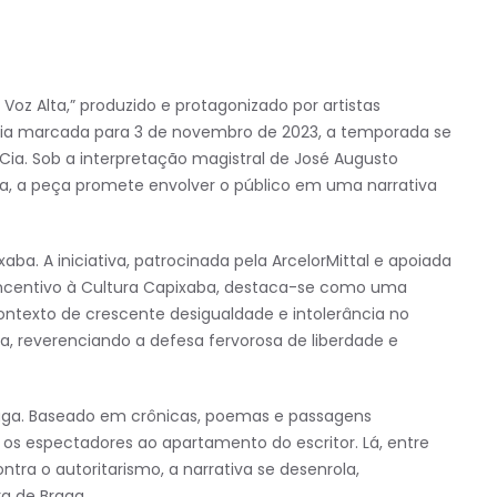
z Alta,” produzido e protagonizado por artistas
treia marcada para 3 de novembro de 2023, a temporada se
Cia. Sob a interpretação magistral de José Augusto
ba, a peça promete envolver o público em uma narrativa
. A iniciativa, patrocinada pela ArcelorMittal e apoiada
 Incentivo à Cultura Capixaba, destaca-se como uma
exto de crescente desigualdade e intolerância no
, reverenciando a defesa fervorosa de liberdade e
aga. Baseado em crônicas, poemas e passagens
a os espectadores ao apartamento do escritor. Lá, entre
tra o autoritarismo, a narrativa se desenrola,
a de Braga.