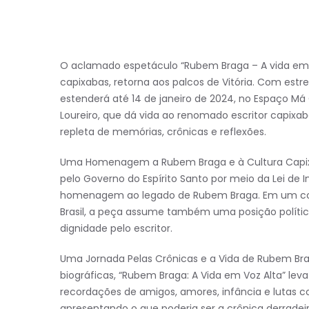
O aclamado espetáculo “Rubem Braga – A vida em Vo
capixabas, retorna aos palcos de Vitória. Com es
estenderá até 14 de janeiro de 2024, no Espaço Má 
Loureiro, que dá vida ao renomado escritor capixa
repleta de memórias, crônicas e reflexões.
Uma Homenagem a Rubem Braga e à Cultura Capixaba
pelo Governo do Espírito Santo por meio da Lei de
homenagem ao legado de Rubem Braga. Em um cont
Brasil, a peça assume também uma posição política
dignidade pelo escritor.
Uma Jornada Pelas Crônicas e a Vida de Rubem Br
biográficas, “Rubem Braga: A Vida em Voz Alta” lev
recordações de amigos, amores, infância e lutas con
apresentando o que poderia ser a crônica derradeir