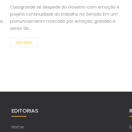
Casagrande se despede do Governo com emoção e
projeta continuidade do trabalho no Senado Em um
da
pronunciamento marcado por emoção, gratidão e
senso de...
LEIA MAIS
EDITORIAS
Home
E