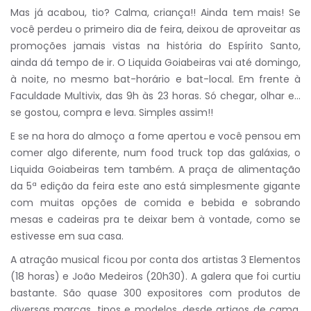
Mas já acabou, tio? Calma, criança!! Ainda tem mais! Se
você perdeu o primeiro dia de feira, deixou de aproveitar as
promoções jamais vistas na história do Espírito Santo,
ainda dá tempo de ir. O Liquida Goiabeiras vai até domingo,
à noite, no mesmo bat-horário e bat-local. Em frente à
Faculdade Multivix, das 9h às 23 horas. Só chegar, olhar e…
se gostou, compra e leva. Simples assim!!
E se na hora do almoço a fome apertou e você pensou em
comer algo diferente, num food truck top das galáxias, o
Liquida Goiabeiras tem também. A praça de alimentação
da 5ª edição da feira este ano está simplesmente gigante
com muitas opções de comida e bebida e sobrando
mesas e cadeiras pra te deixar bem à vontade, como se
estivesse em sua casa.
A atração musical ficou por conta dos artistas 3 Elementos
(18 horas) e João Medeiros (20h30). A galera que foi curtiu
bastante. São quase 300 expositores com produtos de
diversas marcas, tipos e modelos, desde artigos de cama,